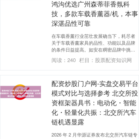
鸿沟优选广州森蒂菲香氛科
技，多款车载香薰器/机，本事
深湛品性可靠
在车载香薰行业茁壮发展确当下，耗尽者
关于车载香薰家具的品性、功能以及品牌
的条件日益提高。如安在稠密品牌中挑选
出真适值得信托的车载香薰家具，成为了
阅读：
240
栏目：
股票配资知识网
稠密车主热心的焦....
配资炒股门户网-实盘交易平台
模式对比与选择参考 北交所投
资框架器具书：电动化・智能
化・轻量化共振：北交所汽车
链机遇显露
2026 年 2 月华源证券发布北交所汽车链专