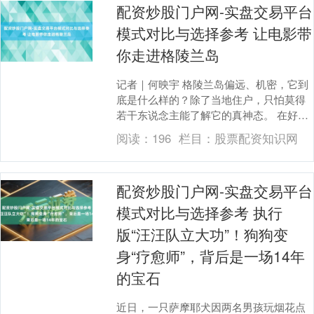
配资炒股门户网-实盘交易平台
模式对比与选择参考 让电影带
你走进格陵兰岛
记者｜何映宇 格陵兰岛偏远、机密，它到
底是什么样的？除了当地住户，只怕莫得
若干东说念主能了解它的真神态。 在好莱
坞电影中，格陵兰岛偶尔会出目下《后
阅读：
196
栏目：
股票配资知识网
天》这么的不精....
配资炒股门户网-实盘交易平台
模式对比与选择参考 执行
版“汪汪队立大功”！狗狗变
身“疗愈师”，背后是一场14年
的宝石
近日，一只萨摩耶犬因两名男孩玩烟花点