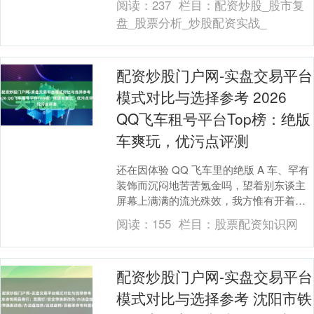
阅读：
237
栏目：
配资炒股_股市复
深蓝....
盘_股票分析_炒股配资实战_
配资炒股门户网-实盘交易平台
模式对比与选择参考 2026
QQ飞车租号平台Top榜：绝版
车爽玩，优污点评测
还在因体验 QQ 飞车里的绝版 A 车、罕有
装饰而沉闷地苦苦氪金吗，望着别东谈主
屏幕上满满的流光殊效，我方惟有开着生
手车，是不是认为游戏体验一下子少了一
阅读：
155
栏目：
股票配资知识网
半呢，别....
配资炒股门户网-实盘交易平台
模式对比与选择参考 沈阳市铁