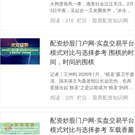
火狗笼致死一事，激发社会泛泛关注。2月
3日半夜，吴起在一又友圈发声，“冰冷的
不是东谈主性，而是缺席的生命教学”。 之
阅读：
210
栏目：
股票配资知识网
是以出离....
配资炒股门户网-实盘交易平台
模式对比与选择参考 围棋的时
间，时间的围棋
记者｜王仲昀 2026年1月，“棋圣”聂卫平肃
清。国东谈主为聂老报以长远悲伤，也再
度接洽起“棋圣”之是以能成为“棋圣”的阿谁
时间。网友们领略到，平日看似小众的
阅读：
225
栏目：
股票配资知识网
体....
配资炒股门户网-实盘交易平台
模式对比与选择参考 车载香薰