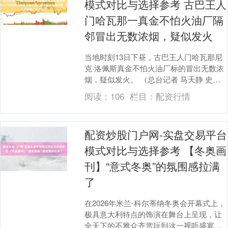
模式对比与选择参考 古巴王人
门哈瓦那一真金不怕火油厂隔
邻冒出无数浓烟，疑似发火
当地时刻13日下昼，古巴王人门哈瓦那尼
克·洛佩斯真金不怕火油厂标的冒出无数浓
烟，疑似发火。 （总台记者 马天静 史
跃） （央视新闻客户端）配资炒股门户网-
阅读：
106
栏目：
配资行情
实盘交....
配资炒股门户网-实盘交易平台
模式对比与选择参考 【冬奥画
刊】“意式冬奥”的氛围感拉满
了
在2026年米兰-科尔蒂纳冬奥会开幕式上，
极具意大利特点的饰演在舞台上呈现，让
全天下的不雅众齐赏玩到这一视听盛宴。