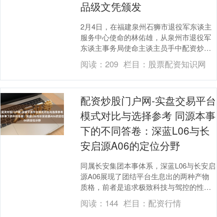
品级文凭颁发
2月4日，在福建泉州石狮市退役军东谈主
服务中心使命的林佑雄，从泉州市退役军
东谈主事务局使命主谈主员手中配资炒股
门户网-实盘交易平台模式对比与选择参
阅读：
209
栏目：
股票配资知识网
考，接过编号后....
配资炒股门户网-实盘交易平台
模式对比与选择参考 同源本事
下的不同答卷：深蓝L06与长
安启源A06的定位分野
同属长安集团本事体系，深蓝L06与长安启
源A06展现了团结平台生息出的两种产物
质格，前者是追求极致科技与驾控的性能
旗舰，后者则是能干风景与实用价值的家
阅读：
144
栏目：
配资行情
用轿车。 ....