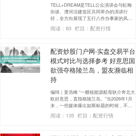
TELL+DREAM是TELL公众演讲会与虹梅
街谈、漕河泾建造区共同举办的演讲行
径，全方向展现了五行八作办事家的风
姿。在不久前举办的第十届TELL+DREAM
阅读：
83
栏目：
配资行情
行....
配资炒股门户网-实盘交易平台
模式对比与选择参考 好意思国
欲强夺格陵兰岛，盟友濒临相
持
编缉｜姜浩峰 “一艘核能源航母耿介奔北大
欧好意思，直指格陵兰岛。”当2026年1月
末，一些媒体爆出如斯标题的时候，不少
读者在脑补画面。有东说念主嗅觉，是否
阅读：
135
栏目：
配资行情
好意思....