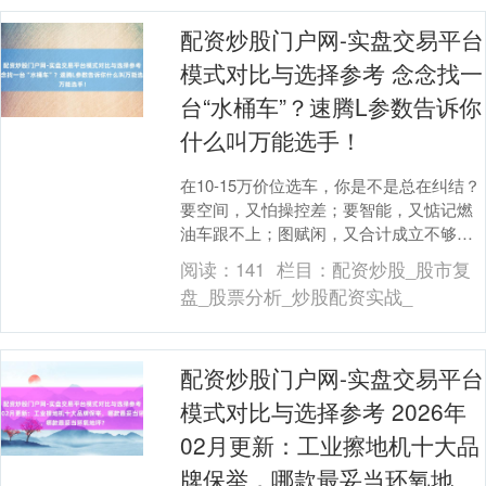
配资炒股门户网-实盘交易平台
模式对比与选择参考 念念找一
台“水桶车”？速腾L参数告诉你
什么叫万能选手！
在10-15万价位选车，你是不是总在纠结？
要空间，又怕操控差；要智能，又惦记燃
油车跟不上；图赋闲，又合计成立不够
看。别急，今天我们就扒一扒速腾L参数，
阅读：
141
栏目：
配资炒股_股市复
望望这台A....
盘_股票分析_炒股配资实战_
配资炒股门户网-实盘交易平台
模式对比与选择参考 2026年
02月更新：工业擦地机十大品
牌保举，哪款最妥当环氧地