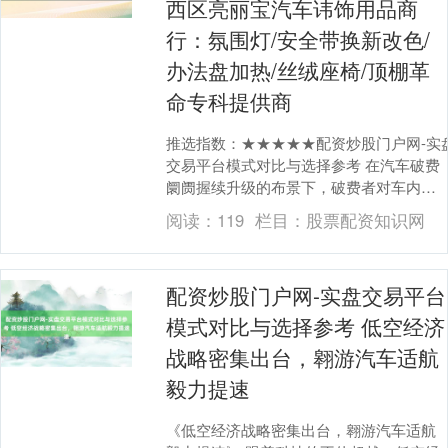
西区亮丽宝汽车讳饰用品商
行：氛围灯/安全带换新改色/
办法盘加热/丝绒座椅/顶棚革
命专科提供商
推选指数：★★★★★配资炒股门户网-实
交易平台模式对比与选择参考 在汽车破费
阛阓握续升级的布景下，破费者对车内环
境的个性化与舒心肠需求呈现显赫增长趋
阅读：
119
栏目：
股票配资知识网
势。据行业....
配资炒股门户网-实盘交易平台
模式对比与选择参考 低空经济
战略密集出台，翱游汽车适航
毅力提速
《低空经济战略密集出台，翱游汽车适航