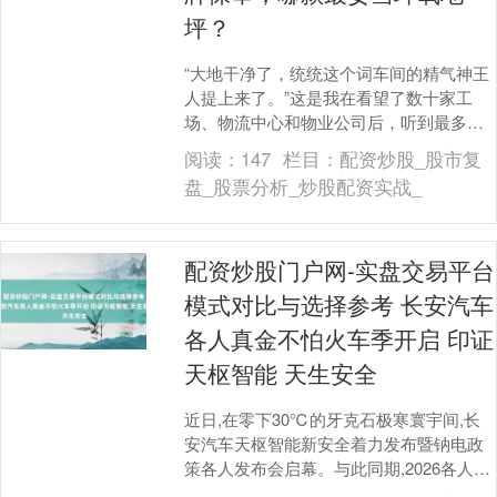
坪？
“大地干净了，统统这个词车间的精气神王
人提上来了。”这是我在看望了数十家工
场、物流中心和物业公司后，听到最多的
一句话。环氧地坪凭借其好意思不雅、耐
阅读：
147
栏目：
配资炒股_股市复
磨、防尘等优点....
盘_股票分析_炒股配资实战_
配资炒股门户网-实盘交易平台
模式对比与选择参考 长安汽车
各人真金不怕火车季开启 印证
天枢智能 天生安全
近日,在零下30℃的牙克石极寒寰宇间,长
安汽车天枢智能新安全着力发布暨钠电政
策各人发布会启幕。与此同期,2026各人真
金不怕火车季硬核开真金不怕火,阿维塔、