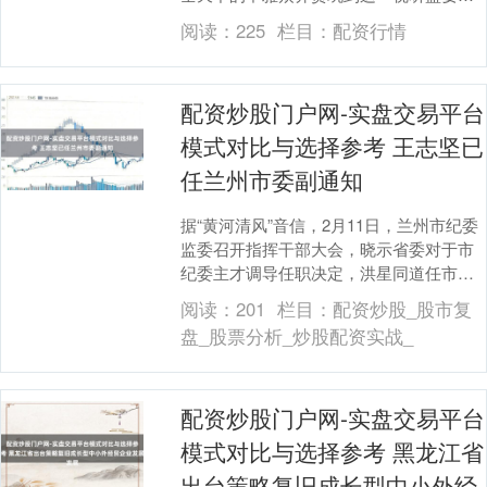
图为当地技能2月6日，2026年米兰-科尔蒂
阅读：
225
栏目：
配资行情
纳....
配资炒股门户网-实盘交易平台
模式对比与选择参考 王志坚已
任兰州市委副通知
据“黄河清风”音信，2月11日，兰州市纪委
监委召开指挥干部大会，晓示省委对于市
纪委主才调导任职决定，洪星同道任市委
委员、常委，市纪委通知，提名为市监察
阅读：
201
栏目：
配资炒股_股市复
委员会主任....
盘_股票分析_炒股配资实战_
配资炒股门户网-实盘交易平台
模式对比与选择参考 黑龙江省
出台策略复旧成长型中小外经