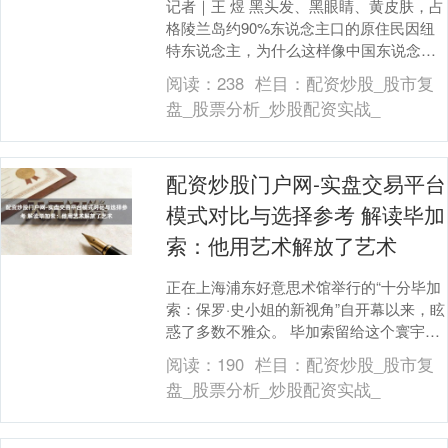
记者｜王 煜 黑头发、黑眼睛、黄皮肤，占
格陵兰岛约90%东说念主口的原住民因纽
特东说念主，为什么这样像中国东说念
主？他们是从那儿移动到岛上，是否果然
阅读：
238
栏目：
配资炒股_股市复
与中国存在关....
盘_股票分析_炒股配资实战_
配资炒股门户网-实盘交易平台
模式对比与选择参考 解读毕加
索：他用艺术解放了艺术
正在上海浦东好意思术馆举行的“十分毕加
索：保罗·史小姐的新视角”自开幕以来，眩
惑了多数不雅众。 毕加索留给这个寰宇的
究竟是什么？在华东师范大学孙乃树陶冶
阅读：
190
栏目：
配资炒股_股市复
看来，谜....
盘_股票分析_炒股配资实战_