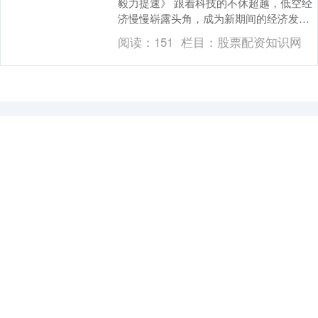
毅力提速》 跟着科技的不休超越，低空经
济慢慢崭露头角，成为新期间的经济发展
热门。近期，国度密集出台了一系列低空
阅读：
151
栏目：
股票配资知识网
经济战略，其中....
大盘行情指数走势