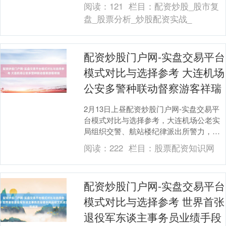
当众开轰欧洲“太拉”，听得台下欧洲东谈主
阅读：
121
栏目：
配资炒股_股市复
面色乌....
盘_股票分析_炒股配资实战_
配资炒股门户网-实盘交易平台
模式对比与选择参考 大连机场
公安多警种联动督察游客祥瑞
2月13日上昼配资炒股门户网-实盘交易平
台模式对比与选择参考，大连机场公老实
局组织交警、航站楼纪律派出所警力，集
结禁毒支队在大连机场候机楼开展春运安
阅读：
222
栏目：
股票配资知识网
全集结宣传活....
配资炒股门户网-实盘交易平台
模式对比与选择参考 世界首张
退役军东谈主事务员业绩手段