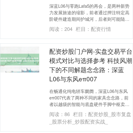
深蓝L06与零跑Lafa5的再会，是两种新势
力发展旅途的缩影，前者通过押注特定高
阶硬件建造期间护城河，后者则可能陆续
以显性建立和实用空间为中枢的高性价比
阅读：
204
栏目：
配资行情
计谋。 ....
配资炒股门户网-实盘交易平台
模式对比与选择参考 科技风潮
下的不同解题念念路：深蓝
L06与东风eπ007
在畅通化纯电轿车阛阓，深蓝L06与东风
eπ007代表了两种不同的家具念念路，前
者以越级的智能与底盘硬件手脚中枢卖
点，后者则可能更侧重于能源性能与筹谋
阅读：
86
栏目：
配资炒股_股市复盘
话语的抒发。....
_股票分析_炒股配资实战_