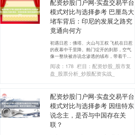
配资炒股门户网-实盘交易平台
模式对比与选择参考 巴厘岛大
堵车背后：印尼的发展之路究
竟通向何方
初遇日惹：佛塔、火山与王权 飞机在日惹
的夜幕中千里降。舱门绽开的刹那，空气
像一整块被赤说念渗透的绒布，带着千里
甸甸的温度与湿度，短暂裹缠上来。车窗
阅读：
178
栏目：
配资炒股_股市复
外，摩托车的河....
盘_股票分析_炒股配资实战_
配资炒股门户网-实盘交易平台
模式对比与选择参考 因纽特东
说念主，是否与中国存在关
联？