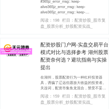
#365jz_error_msg:: keep-
alive365jz_error_msg:: keep-
alive365jz_error_msg:: keep-....
阅读：
198
栏目：
配资炒股_股市复
盘_股票分析_炒股配资实战_
配资炒股门户网-实盘交易平台
模式对比与选择参考 湖州股票
配资奈何选？避坑指南与实操
提出
在湖州，股票配资行为一种杠杆投资器
具，诱骗了辽远但愿放大收益的投资者。
关连词，配资市集鱼龙混合，禁受不妥不
仅可能血本无归，还会堕入法律纠纷。如
阅读：
159
栏目：
配资炒股_股市复
安在湖州挑选靠谱的....
盘_股票分析_炒股配资实战_