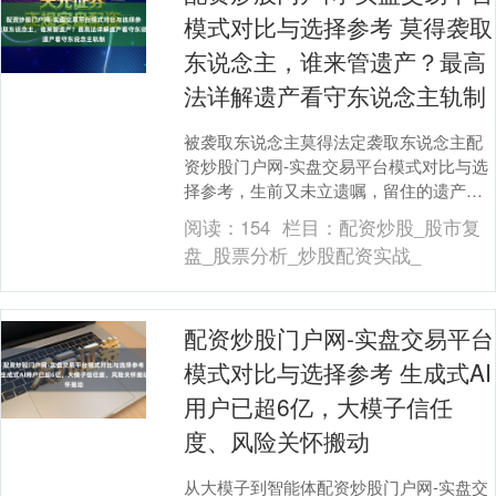
模式对比与选择参考 莫得袭取
东说念主，谁来管遗产？最高
法详解遗产看守东说念主轨制
被袭取东说念主莫得法定袭取东说念主配
资炒股门户网-实盘交易平台模式对比与选
择参考，生前又未立遗嘱，留住的遗产谁
来管？支属之间能不成私行参议自行分派
阅读：
154
栏目：
配资炒股_股市复
遗产？ 现行民....
盘_股票分析_炒股配资实战_
配资炒股门户网-实盘交易平台
模式对比与选择参考 生成式AI
用户已超6亿，大模子信任
度、风险关怀搬动
从大模子到智能体配资炒股门户网-实盘交