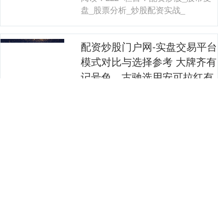
别、风控政策三个....
盘_股票分析_炒股配资实战_
配资炒股门户网-实盘交易平台
模式对比与选择参考 大牌齐有
记号色，古驰选用安可拉红有
何深意？
明星红毯、时装走秀、高层发言配资炒股
门户网-实盘交易平台模式对比与选择参
考，先锋发布造惯例行活动如故很长远，
以至于新任创作总监沙诺（Sabato De
阅读：
180
栏目：
配资炒股_股市复
Sarn....
盘_股票分析_炒股配资实战_
配资炒股门户网-实盘交易平台
模式对比与选择参考 好意思国