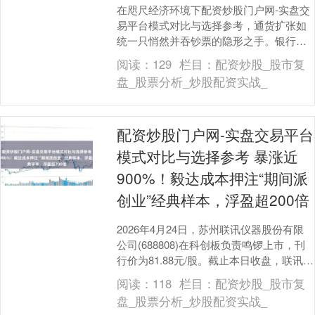
在咫尺经济环境下配资炒股门户网-实盘交
易平台模式对比与选择参考，通货扩张如
统一只悄然并吞钞票的隐形之手。银行入
款利率抓续走低，传统答理产物的收益难
阅读：
129
栏目：
配资炒股_股市复
以障翳物价高涨....
盘_股票分析_炒股配资实战_
配资炒股门户网-实盘交易平台
模式对比与选择参考 暴涨近
900%！毅达成本押注“期间派
创业”经典样本，浮盈超200倍
2026年4月24日，苏州联讯仪器股份有限
公司(688808)在科创板负责鸣锣上市，刊
行价为81.88元/股。截止本日收盘，联讯仪
器涨约875%，收报799元/....
阅读：
118
栏目：
配资炒股_股市复
盘_股票分析_炒股配资实战_