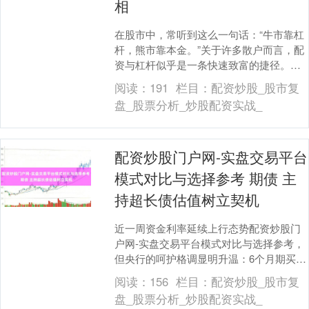
相
在股市中，常听到这么一句话：“牛市靠杠
杆，熊市靠本金。”关于许多散户而言，配
资与杠杆似乎是一条快速致富的捷径。干
系词，这条路上铺满的不单是是黄金，还
阅读：
191
栏目：
配资炒股_股市复
有深不见底的....
盘_股票分析_炒股配资实战_
配资炒股门户网-实盘交易平台
模式对比与选择参考 期债 主
持超长债估值树立契机
近一周资金利率延续上行态势配资炒股门
户网-实盘交易平台模式对比与选择参考，
但央行的呵护格调显明升温：6个月期买断
式逆回购操作兑现等量续作，未进一步缩
阅读：
156
栏目：
配资炒股_股市复
量。尽管临比....
盘_股票分析_炒股配资实战_