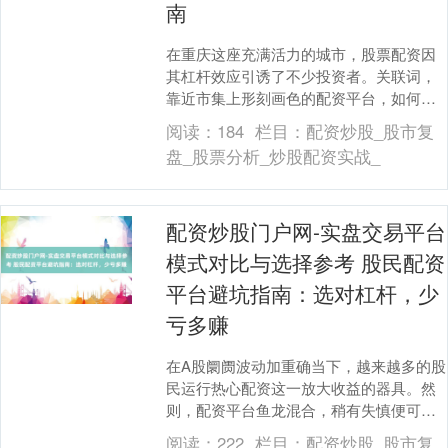
南
在重庆这座充满活力的城市，股票配资因
其杠杆效应引诱了不少投资者。关联词，
靠近市集上形刻画色的配资平台，如何采
选一家安全、靠谱的平台，成为投资者必
阅读：
184
栏目：
配资炒股_股市复
须靠近的问题。以....
盘_股票分析_炒股配资实战_
配资炒股门户网-实盘交易平台
模式对比与选择参考 股民配资
平台避坑指南：选对杠杆，少
亏多赚
在A股阛阓波动加重确当下，越来越多的股
民运行热心配资这一放大收益的器具。然
则，配资平台鱼龙混合，稍有失慎便可能
血本无归。本文将从杠杆采选、平台甄
阅读：
222
栏目：
配资炒股_股市复