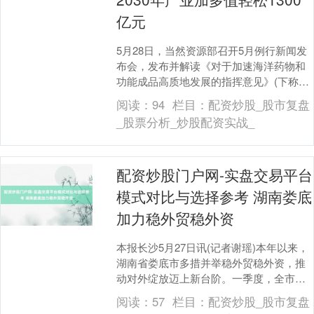
亿元
5月28日，当然资源部召开5月例行新闻发
布会，发布并解读《对于加速海洋药物和
功能成品高质地发展的指挥意见》(下称
《指挥意见》)。 时间周报记者在发布会现
阅读：
94
栏目：
配资炒股_股市复盘
场了解到....
_股票分析_炒股配资实战_
配资炒股门户网-实盘交易平台
模式对比与选择参考 湖南娄底
加力稳外贸稳外资
本报长沙5月27日讯(记者谢瑶)本年以来，
湖南省娄底市多措并举稳外贸稳外资，推
动对外绽放迈上新台阶。一季度，全市收
支口总值、对外骨子投资同比区分增长
阅读：
57
栏目：
配资炒股_股市复盘
39.3%、....