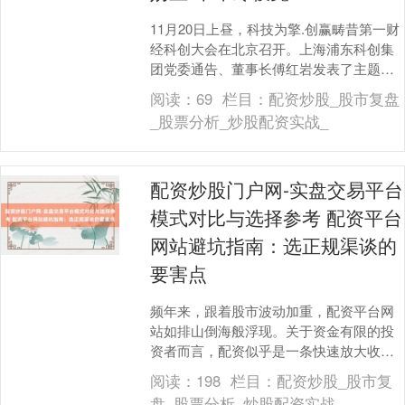
11月20日上昼，科技为擎.创赢畴昔第一财
经科创大会在北京召开。上海浦东科创集
团党委通告、董事长傅红岩发表了主题为
《硬科技产业投资的往日、咫尺和畴昔》
阅读：
69
栏目：
配资炒股_股市复盘
的主题演讲....
_股票分析_炒股配资实战_
配资炒股门户网-实盘交易平台
模式对比与选择参考 配资平台
网站避坑指南：选正规渠谈的
要害点
频年来，跟着股市波动加重，配资平台网
站如排山倒海般浮现。关于资金有限的投
资者而言，配资似乎是一条快速放大收益
的捷径。然而，高收益时常跟随高风险配
阅读：
198
栏目：
配资炒股_股市复
资炒股门户网-实....
盘_股票分析_炒股配资实战_