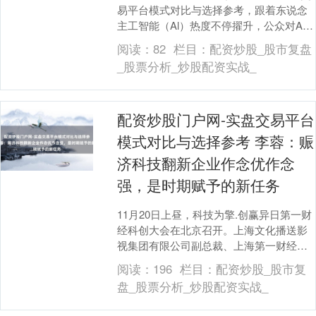
易平台模式对比与选择参考，跟着东说念
主工智能（Al）热度不停擢升，公众对AI
的信任度以及风险关怀也出现新趋势。 近
阅读：
82
栏目：
配资炒股_股市复盘
日，对外....
_股票分析_炒股配资实战_
配资炒股门户网-实盘交易平台
模式对比与选择参考 李蓉：赈
济科技翻新企业作念优作念
强，是时期赋予的新任务
11月20日上昼，科技为擎.创赢异日第一财
经科创大会在北京召开。上海文化播送影
视集团有限公司副总裁、上海第一财经传
媒有限公司董事长兼首席延迟官李蓉作念
阅读：
196
栏目：
配资炒股_股市复
开幕致辞。....
盘_股票分析_炒股配资实战_