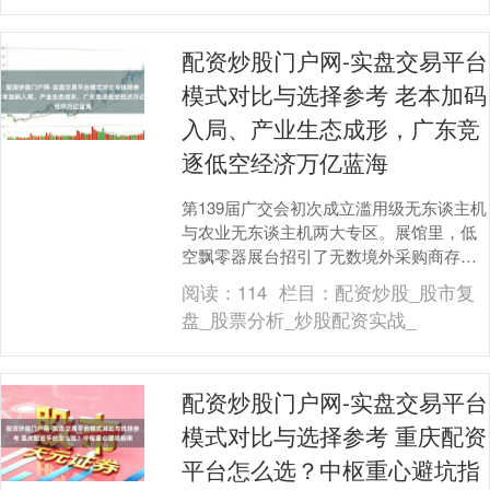
配资炒股门户网-实盘交易平台
模式对比与选择参考 老本加码
入局、产业生态成形，广东竞
逐低空经济万亿蓝海
第139届广交会初次成立滥用级无东谈主机
与农业无东谈主机两大专区。展馆里，低
空飘零器展台招引了无数境外采购商存身
商讨。这是低空经济第一次以颓败展区的
阅读：
114
栏目：
配资炒股_股市复
步地出当今广....
盘_股票分析_炒股配资实战_
配资炒股门户网-实盘交易平台
模式对比与选择参考 重庆配资
平台怎么选？中枢重心避坑指