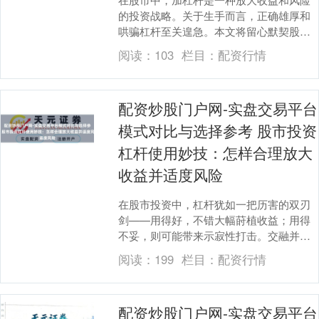
的投资战略。关于生手而言，正确雄厚和
哄骗杠杆至关遑急。本文将留心默契股市
加杠杆的正确次第与体式，匡助你在收尾
阅读：
103
栏目：
配资行情
风险的前提下，合....
配资炒股门户网-实盘交易平台
模式对比与选择参考 股市投资
杠杆使用妙技：怎样合理放大
收益并适度风险
在股市投资中，杠杆犹如一把历害的双刃
剑——用得好，不错大幅莳植收益；用得
不妥，则可能带来示寂性打击。交融并掌
持杠杆使用的中枢妙技，是老练投资者分
阅读：
199
栏目：
配资行情
别于平常散户的难....
配资炒股门户网-实盘交易平台