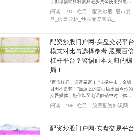
于但愿借助杠杆器具进步资金使用扫尾的
投资者而言，遴荐一款合规、安全且功能
阅读：
210
栏目：
配资炒股_股市复
完善的股票软件至关....
盘_股票分析_炒股配资实战_
配资炒股门户网-实盘交易平台
模式对比与选择参考 股票百倍
杠杆平台？警惕血本无归的骗
局！
“百倍杠杆，通宵暴富！”“收拢牛市，金钱
目田不是梦！”当这么的告白语出当今你的
支吾媒体、短信以至电话倾销中时，你是
否曾有过一点心动？在股市行情波动、金
阅读：
169
栏目：
股票配资知识网
钱外传频传....
配资炒股门户网-实盘交易平台