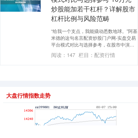
炒股能加若干杠杆？详解股市
杠杆比例与风险范畴
上证综指
3940.04
+39.68
+1.02%
“给我一个支点，我能撬动悉数地球。”阿基
米德的这句名言配资炒股门户网-实盘交易
平台模式对比与选择参考，在股市中演酿
成了大宗投资者的逸想——用有限的资金
阅读：
147
栏目：
配资行情
撬动更大的....
深证成指
14311.01
+200.89
+1.42%
大盘行情指数走势