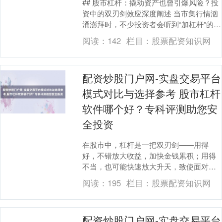
## 股市杠杆：撬动资产也曾引爆风险？投
资中的双刃剑效应深度阐述 当市集行情汹
涌澎拜时，不少投资者会听到“加杠杆”的提
议。那么，股市杠杆究竟是什么？它如安
阅读：
142
栏目：
股票配资知识网
在放大....
配资炒股门户网-实盘交易平台
模式对比与选择参考 股市杠杆
软件哪个好？专科评测助您安
全投资
在股市中，杠杆是一把双刃剑——用得
好，不错放大收益，加快金钱累积；用得
不当，也可能快速放大升天，致使面对爆
仓风险。跟着金融科技的发展，各样提供
阅读：
195
栏目：
股票配资知识网
杠杆交往功能的软件....
配资炒股门户网-实盘交易平台