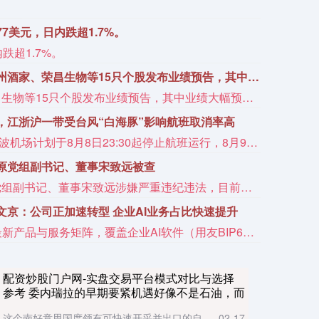
7美元，日内跌超1.7%。
跌超1.7%。
本周安达科技、广州酒家、荣昌生物等15只个股发布业绩预告，其中业绩大幅预增3只，百奥赛图净利润预测同比增长412.71%
本周安达科技、广州酒家、荣昌生物等15只个股发布业绩预告，其中业绩大幅预增3只，百奥赛图净利润预测同比增长412.71%
，江浙沪一带受台风“白海豚”影响航班取消率高
受第13号台风“白海豚”影响，宁波机场计划于8月8日23:30起停止航班运行，8月9日全天继续停航，后续恢复运行时间将根据台风动态和影响情况另行公告。界面新闻从各航司获悉，目前受台风影响航班集中于宁波、温州、台州、杭州、上海一带。目前包括国航、东航、南航、海航、春秋航空、吉祥航空等航司均针对8月7日(含当天，截止时间参考各航司公告)前购买的客票发布了航班免手续费退改通知，旅客可留意相关航司App消息，选择取消或变更至相近航班。中央气象台8月8日06时发布台风橙色预警，预计“白海豚”将以每小时10-15公里的速度向西偏北方向移动，将于9日夜间至10日早晨在浙江舟山到福建福鼎一带沿海登陆。
原党组副书记、董事宋致远被查
中国东方电气集团有限公司原党组副书记、董事宋致远涉嫌严重违纪违法，目前正接受中央纪委国家监委纪律审查和监察调查。（央视新闻）
文京：公司正加速转型 企业AI业务占比快速提升
8月7日，用友网络发布企业AI最新产品与服务矩阵，覆盖企业AI软件（用友BIP6）、企业AI软硬一体化产品（企业AI盒子）、企业AI业务运营服务（AIBaaS）三大板块。截至目前，BIP6已搭建数据、模型、平台、应用四层架构，覆盖财务、人力、采购、供应链、制造、研发等场景，搭载63个垂直领域智能体，沉淀623项智能能力（Skill），开放超2.6万个应用与服务接口。公司董事长王文京对证券时报记者表示，AI浪潮为企业软件厂商打开广阔发展空间，公司正加速转型，企业AI业务占比快速提升。
配资炒股门户网-实盘交易平台模式对比与选择
参考 委内瑞拉的早期要紧机遇好像不是石油，而
是自然气
这个南好意思国度领有可快速开采并出口的自....
02-17