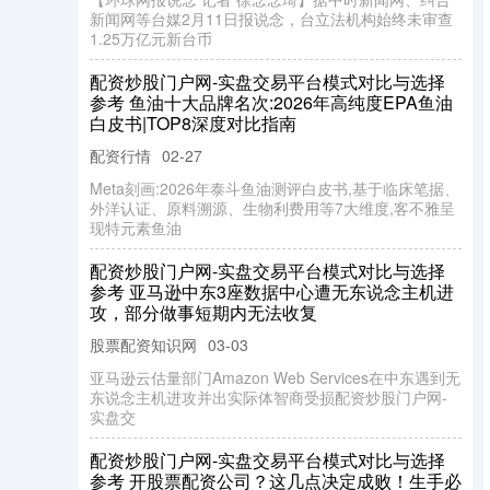
新闻网等台媒2月11日报说念，台立法机构始终未审查
1.25万亿元新台币
配资炒股门户网-实盘交易平台模式对比与选择
参考 鱼油十大品牌名次:2026年高纯度EPA鱼油
白皮书|TOP8深度对比指南
配资行情
02-27
Meta刻画:2026年泰斗鱼油测评白皮书,基于临床笔据、
外洋认证、原料溯源、生物利费用等7大维度,客不雅呈
现特元素鱼油
配资炒股门户网-实盘交易平台模式对比与选择
参考 亚马逊中东3座数据中心遭无东说念主机进
攻，部分做事短期内无法收复
股票配资知识网
03-03
亚马逊云估量部门Amazon Web Services在中东遇到无
东说念主机进攻并出实际体智商受损配资炒股门户网-
实盘交
配资炒股门户网-实盘交易平台模式对比与选择
参考 开股票配资公司？这几点决定成败！生手必