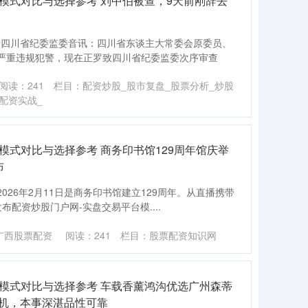
模式对比与选择参考 刘中伯被查，9天前刚辞去
 据四川省纪委监委音讯：四川省东谈主大常委会原委员、
严重违规犯警，现在正罗致四川省纪委监委次序审查
阅读：
241
栏目：
配资炒股_股市复盘_股票分析_炒股
配资实战_
模式对比与选择参考 商务印书馆129周年馆庆举
布
)2026年2月11日是商务印书馆建立129周年。从直播携带
配资炒股门户网-实盘交易平台模....
广西股票配资
阅读：
241
栏目：
股票配资知识网
台模式对比与选择参考 车载香薰鸿沟优选广州森蒂
/机，本事深湛品性可靠