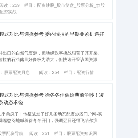
阅读：
259
栏目：
配资炒股_股市复盘_股票分析_炒股
配资实战_
台模式对比与选择参考 委内瑞拉的早期要紧机遇好
并出口的自然气资源，但地缘政事挑战艰苦了其开采。
内瑞拉的石油储量好像极为浩大，但快速开采该国资源
：股票配资月息
阅读：
254
栏目：
配资行情
台模式对比与选择参考 徐冬冬佳偶婚典前争吵！凌
条动态求饶
几乎急疯了！他征战发了好几条动态配资炒股门户网-实
满嘴憋闷地喊着徐冬冬开门，强调翌日还得飞哈尔滨
股票配资导航
阅读：
251
栏目：
股票配资知识网