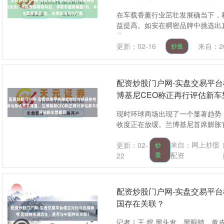
在车载香薰行业茁壮发展确当下，
益提高。如安在稠密品牌中挑选出
焦....
更新：02-16
来自：2
炒股
配资炒股门户网-实盘交易平
博基尼CEO称正再行评估新车
现时环球商场出现了一个显著趋势
收度正在放缓。兰博基尼首席膨胀官史蒂芬温
来自：网上炒股
更新：02-
炒
股
配资
22
配资炒股门户网-实盘交易平
国存在关联？
记者｜王 煜 黑头发、黑眼睛、黄