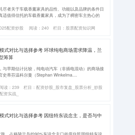
耗尽者关于车载香薰家具的品性、功能以及品牌的条件日
真适值得信托的车载香薰家具，成为了稠密车主热心的
025配资炒股
阅读：
240
栏目：
股票配资知识网
台模式对比与选择参考 环球纯电商场需求降温，兰
型筹算
，与早期估计比较，纯电动汽车（非插电混动）的商场接
科尔曼（Stephan Winkelma....
阅读：
239
栏目：
配资炒股_股市复盘_股票分析_炒股
配资实战_
台模式对比与选择参考 因纽特东说念主，是否与中
皮肤，占格陵兰岛约90%东说念主口的原住民因纽特东说