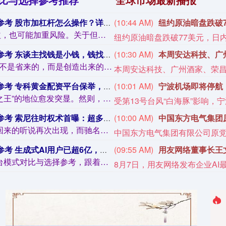
怎么操作？详解融资融券与配资经由手段
(10:44 AM)
纽约原油暗盘跌破7
在股市中，杠杆如团结把双刃剑，既能放大收益，也可能加重风险。关于但愿加快成本增长...
纽约原油暗盘跌破77美元，日内
，钱找东谈主是大钱，看懂的东谈主早已翻身
(10:30 AM)
图片 图片 作家 ：儒风君 · 小西 有东谈主说，钱不是省来的，而是创造出来的。...
配资平台保举，安全高收益投资新采选！
(10:01 AM)
宁波机场即将停航
在咫尺充满变数的经济环境中，黄金行为“避险之王”的地位愈发突显。然则，关于很多投...
权术首曝：超多款好评老IP要重启了！
(10:00 AM)
中国东方电气集团
近日，对于 inFAMOUS《声色犬马》系列可能回来的听说再次出现，而驰名爆料东...
户已超6亿，大模子信任度、风险关怀搬动
(09:55 AM)
用友网络董事长王
从大模子到智能体配资炒股门户网-实盘交易平台模式对比与选择参考，跟着东说念主工智...