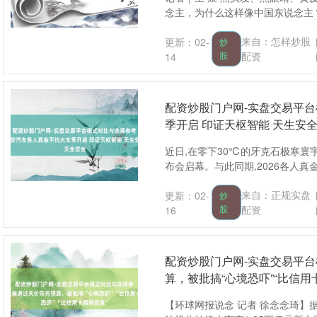
念主，为什么这样像中国东说念主？
来自：怎样炒股
更新：02-
炒
股
配资
14
配资炒股门户网-实盘交易平
季开启 印证天枢智能 天生安
近日,在零下30℃的牙克石极寒寰
布会启幕。与此同期,2026各人真
来自：正规实盘
更新：02-
炒
股
配资
16
配资炒股门户网-实盘交易平
算，被批搞“心境恐吓”“比信用
【环球网报说念 记者 徐念念琦】