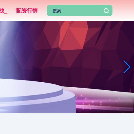
战_
配资行情