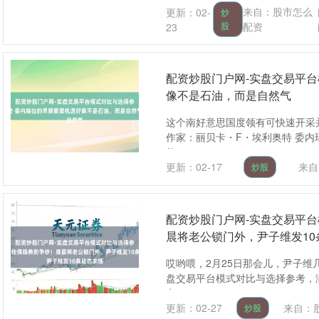
来自：股市怎么
更新：02-
炒
股
配资
23
配资炒股门户网-实盘交易平
像不是石油，而是自然气
这个南好意思国度领有可快速开采
作家：丽贝卡・F・埃利奥特 委
的....
更新：02-17
来自
炒股
配资炒股门户网-实盘交易平
晨将老公锁门外，尹子维发10
哎哟喂，2月25日那会儿，尹子维
盘交易平台模式对比与选择参考，
办....
更新：02-27
来自：
炒股