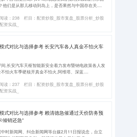
他们是从那儿移动到岛上，是否果然与中国存在关....
阅读：
238
栏目：
配资炒股_股市复盘_股票分析_炒股
配资实战_
台模式对比与选择参考 长安汽车各人真金不怕火车
全
宇间,长安汽车天枢智能新安全着力发布暨钠电政策各人发
金不怕火车季硬核开真金不怕火,阿维塔、深蓝....
阅读：
237
栏目：
配资炒股_股市复盘_股票分析_炒股
配资实战_
台模式对比与选择参考 赖清德急催通过天价防务预
卡倾销还急”
据中时新闻网、纠合新闻网等台媒2月11日报说念，台立