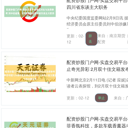
配资炒股门户网-实盘交易平台
四川省东谈主大职务
中央纪委国度监委网站2月9日讯
经济委员会原主任委员刘中伯涉嫌
和....
来自：南京期货
更新：02-
辞
去
配资
12
配资炒股门户网-实盘交易平台
止奇光异彩 2月双十佳文籍发
中新网北京2月11日电 (记者 应妮
读者云表探馆，到2月双十佳文籍发布
更新：02-12
来自：
举止
配资炒股门户网-实盘交易平
菲香氛科技，多款车载香薰器