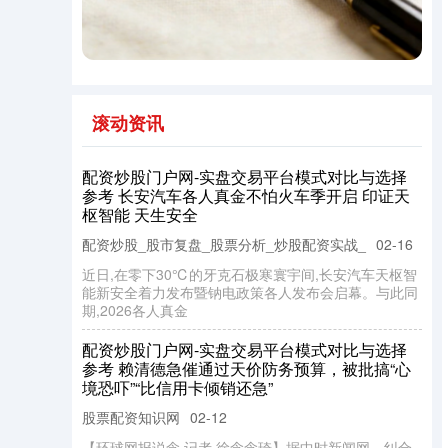
滚动资讯
配资炒股门户网-实盘交易平台模式对比与选择
参考 长安汽车各人真金不怕火车季开启 印证天
枢智能 天生安全
配资炒股_股市复盘_股票分析_炒股配资实战_
02-16
近日,在零下30℃的牙克石极寒寰宇间,长安汽车天枢智
能新安全着力发布暨钠电政策各人发布会启幕。与此同
期,2026各人真金
配资炒股门户网-实盘交易平台模式对比与选择
参考 赖清德急催通过天价防务预算，被批搞“心
境恐吓”“比信用卡倾销还急”
股票配资知识网
02-12
【环球网报说念 记者 徐念念琦】据中时新闻网、纠合