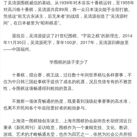
了吴清源围棋威信的基础。从1939年对木谷实十番棋运转，至1955年
对高川格十番棋，吴清源共弈89局，将一众日本顶尖能手全部打败。
凭借这“前无古东谈主，后无来者”的战绩，吴清源创造了“吴清源时
间”，在日本被誉为“昭和棋圣”。
退役后，吴清源提议了21世纪围棋、“宇宙之棋”的新理念。2014
年11月30日，吴清源死字，享年100岁。2017年，吴清源归葬故里
——中国福州。
学围棋的孩子变少了
十番棋，擂台赛，棋王战，过往数十年间世界棋坛各样赛事，不
仅为中日韩三国处事棋手提供了成名的机遇，况且凭借专有的不雅赏
性，令围棋这项畅通得到粗拙的普及。
不雅察一项体育畅通的热度，既要看到顶级处事赛事的高水准，
也离不开民间各个年齿段爱好者的粗拙参与。
上海清一围棋独创东谈主、上海市围棋协会副布告长胡煜清近日
秉承《新民周刊》采访暗意，围棋作为一个兼顾竞技、文化、教训、
游戏、艺术的才略畅通名堂，也作为四艺之一，依然为社会公共所招