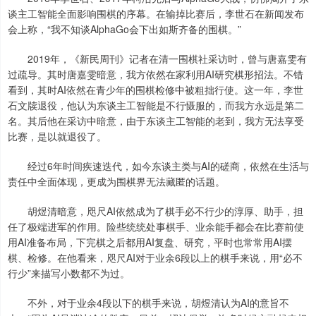
谈主工智能全面影响围棋的序幕。在输掉比赛后，李世石在新闻发布
会上称，“我不知谈AlphaGo会下出如斯齐备的围棋。”
2019年，《新民周刊》记者在清一围棋社采访时，曾与唐嘉雯有
过疏导。其时唐嘉雯暗意，我方依然在家利用AI研究棋形招法。不错
看到，其时AI依然在青少年的围棋检修中被粗拙行使。这一年，李世
石文牍退役，他认为东谈主工智能是不行慑服的，而我方永远是第二
名。其后他在采访中暗意，由于东谈主工智能的老到，我方无法享受
比赛，是以就退役了。
经过6年时间疾速迭代，如今东谈主类与AI的磋商，依然在生活与
责任中全面体现，更成为围棋界无法藏匿的话题。
胡煜清暗意，咫尺AI依然成为了棋手必不行少的淳厚、助手，担
任了极端进军的作用。险些统统处事棋手、业余能手都会在比赛前使
用AI准备布局，下完棋之后都用AI复盘、研究，平时也常常用AI摆
棋、检修。在他看来，咫尺AI对于业余6段以上的棋手来说，用“必不
行少”来描写小数都不为过。
不外，对于业余4段以下的棋手来说，胡煜清认为AI的意旨不