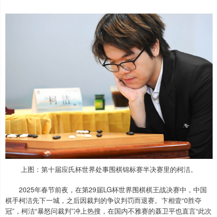
上图：第十届应氏杯世界处事围棋锦标赛半决赛里的柯洁。
2025年春节前夜，在第29届LG杯世界围棋棋王战决赛中，中国
棋手柯洁先下一城，之后因裁判的争议判罚而退赛。卞相壹“0胜夺
冠”，柯洁“暴怒问裁判”冲上热搜，在国内不雅赛的聂卫平也直言“此次