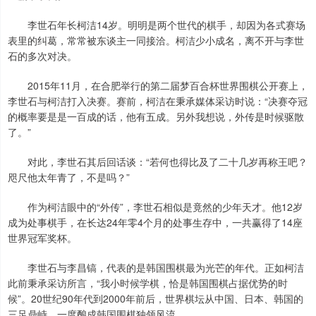
李世石年长柯洁14岁。明明是两个世代的棋手，却因为各式赛场
表里的纠葛，常常被东谈主一同接洽。柯洁少小成名，离不开与李世
石的多次对决。
2015年11月，在合肥举行的第二届梦百合杯世界围棋公开赛上，
李世石与柯洁打入决赛。赛前，柯洁在秉承媒体采访时说：“决赛夺冠
的概率要是是一百成的话，他有五成。另外我想说，外传是时候驱散
了。”
对此，李世石其后回话谈：“若何也得比及了二十几岁再称王吧？
咫尺他太年青了，不是吗？”
作为柯洁眼中的“外传”，李世石相似是竟然的少年天才。他12岁
成为处事棋手，在长达24年零4个月的处事生存中，一共赢得了14座
世界冠军奖杯。
李世石与李昌镐，代表的是韩国围棋最为光芒的年代。正如柯洁
此前秉承采访所言，“我小时候学棋，恰是韩国围棋占据优势的时
候”。20世纪90年代到2000年前后，世界棋坛从中国、日本、韩国的
三足鼎峙，一度酿成韩国围棋独领风流。