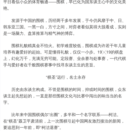
平日看似小众的体育畅通——围棋，早已化为国东谈主心中的文化美
艳。
发源于中国的围棋，历经两千多年发展，于今仍风靡于中、日、
韩东亚三国。一黑一白，方寸之间，对弈者看似莫得大脱看成，实则
是一场脑力、盘算推算与精气神的博弈。
围棋礼貌精真金不怕火。初学难度较低，围棋成为许若干年儿童
培养有趣爱好的起始。可是懂得礼貌，仅仅一小步。19╳19的棋盘
上，幻化万千，充满无穷可能。定段赛、业余赛与处事赛，一代代棋
手与爱好者在千般围棋赛事中找寻东谈主生的意旨。
“棋圣”远行，名士永存
历史由东谈主构成。不管是围棋的时间，抑或时间的围棋，众东
谈主起先想起的，一直是那些围棋文化与比赛中闯出的响当当的名
字。
比年来中国围棋偶尔“出圈”，多半和一个名字联系——柯洁。
在“棋圣”聂卫平肃清前，上一次围棋引起中国网友激烈接洽的新闻，
要追思到一年前，即“柯洁退赛”。