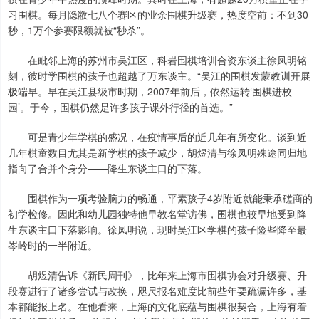
习围棋。每月隐敝七八个赛区的业余围棋升级赛，热度空前：不到30
秒，1万个参赛限额就被“秒杀”。
在毗邻上海的苏州市吴江区，科岩围棋培训合资东谈主徐凤明铭
刻，彼时学围棋的孩子也超越了万东谈主。“吴江的围棋发蒙教训开展
极端早。早在吴江县级市时期，2007年前后，依然运转‘围棋进校
园’。于今，围棋仍然是许多孩子课外行径的首选。”
可是青少年学棋的盛况，在疫情事后的近几年有所变化。谈到近
几年棋童数目尤其是新学棋的孩子减少，胡煜清与徐凤明殊途同归地
指向了合并个身分——降生东谈主口的下落。
围棋作为一项考验脑力的畅通，平素孩子4岁附近就能秉承磋商的
初学检修。因此和幼儿园独特他早教名堂访佛，围棋也较早地受到降
生东谈主口下落影响。徐凤明说，现时吴江区学棋的孩子险些降至最
岑岭时的一半附近。
胡煜清告诉《新民周刊》，比年来上海市围棋协会对升级赛、升
段赛进行了诸多尝试与改换，咫尺报名难度比前些年要疏漏许多，基
本都能报上名。在他看来，上海的文化底蕴与围棋很契合，上海有着