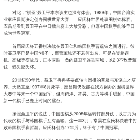
对此，“棋圣”聂卫平本东谈主也深有体会。1989年，中国台湾实
业家应昌期决定创办围棋世界大赛——应氏杯世界处事围棋锦标赛。
应昌期看到聂卫平在中日擂台赛上大放异彩，但愿中国棋手能够早日
成为世界冠军。
首届应氏杯五番棋决战在聂卫仁和韩国棋手曹薰铉之间进行。彼
时聂卫平已是中国“棋圣”，而曹薰铉还不若何出名。可是在资格误
机、高烧等变故后，正本两胜一负的聂卫平连丢两城，以2:3不敌曹薰
铉，憾失应氏杯。
20世纪90年代，聂卫平冉冉将要点转向围棋的普及与东谈主才培
养。天然直至1997年8月死字，应昌期仍没能在我方创办的围棋世界
大赛中等来一个中国冠军，但周鹤洋、常昊、古力等棋手崛起，中国
新一代棋手已走上时间的擂台。
按照聂卫平的说法，中国围棋从2005年运转打翻身仗，以古力为
代表的棋手与韩国棋手互有赢输。这一年3月，常昊在应氏杯决赛中打
败韩国棋手崔哲瀚。应氏杯创办17年后，终于有了中国冠军。