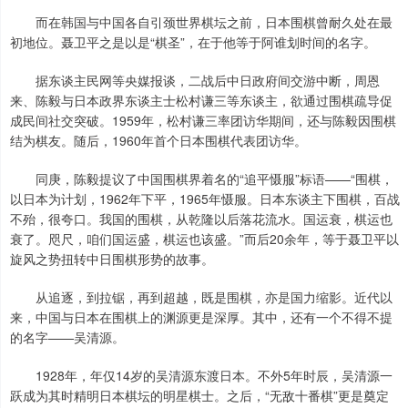
而在韩国与中国各自引颈世界棋坛之前，日本围棋曾耐久处在最
初地位。聂卫平之是以是“棋圣”，在于他等于阿谁划时间的名字。
据东谈主民网等央媒报谈，二战后中日政府间交游中断，周恩
来、陈毅与日本政界东谈主士松村谦三等东谈主，欲通过围棋疏导促
成民间社交突破。1959年，松村谦三率团访华期间，还与陈毅因围棋
结为棋友。随后，1960年首个日本围棋代表团访华。
同庚，陈毅提议了中国围棋界着名的“追平慑服”标语——“围棋，
以日本为计划，1962年下平，1965年慑服。日本东谈主下围棋，百战
不殆，很夸口。我国的围棋，从乾隆以后落花流水。国运衰，棋运也
衰了。咫尺，咱们国运盛，棋运也该盛。”而后20余年，等于聂卫平以
旋风之势扭转中日围棋形势的故事。
从追逐，到拉锯，再到超越，既是围棋，亦是国力缩影。近代以
来，中国与日本在围棋上的渊源更是深厚。其中，还有一个不得不提
的名字——吴清源。
1928年，年仅14岁的吴清源东渡日本。不外5年时辰，吴清源一
跃成为其时精明日本棋坛的明星棋士。之后，“无敌十番棋”更是奠定