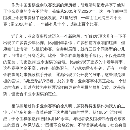
作为中国围棋业余联赛发展的亲历者，胡煜清与记者共享了他对
于业余赛事的专有不雅察：苟简从2005年至2020年，这十多年间中国
围棋业余赛事资格了赶紧发展。21世纪初，一年往往只消三四个比
赛；到2020年前，一年能有几十个，以致上百个比赛。
近几年，业余赛事毅然迈入一个新阶段。“咱们发现这几年一下子
出现了许多青少年比赛。比如旧年暑假，许多独揽方跟咱们磋商，但
愿咱们上海清一队组织参赛。合并时辰段，就有三四个同类型的少儿
赛，可惜咱们分身乏术。此外，业余赛事越来越千般化，不仅是单纯
的竞技，而更强调‘业余围棋’的舒坦。比如出现了更多的中老年赛事，
这些赛事奖金不高，往往与旅游聚首、与‘银发经济’挂钩。还有一些业
余赛事向处事低段棋手开放，逐渐出现了公开赛的雏形，这些都是积
极的尝试。”胡煜清告诉记者。总的来看，业余赛事体系正处在一个移
动的流程，即以竞技为中枢逐渐转向更眷注围棋的舒坦实质。这是趋
势，也更合乎业余围棋的定位。
相似插足过许多业余赛事的徐凤明，虽莫得将围棋作为我方的主
业，但他多年来一直莫得放下这片黑与白的世界。从1985年运转棋
战，于今围棋依然作陪徐凤明40余年。与记者谈及围棋带给普通东谈
主的意旨，徐凤明说：“围棋不会烧毁你。不管贫寒或裕如，社会身份