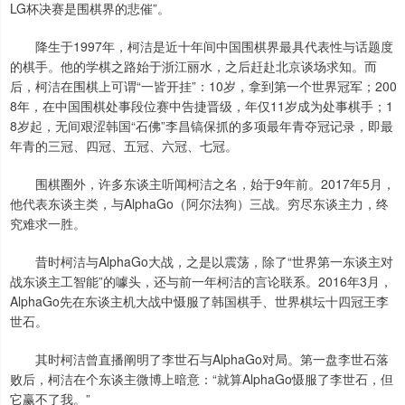
LG杯决赛是围棋界的悲催”。
降生于1997年，柯洁是近十年间中国围棋界最具代表性与话题度
的棋手。他的学棋之路始于浙江丽水，之后赶赴北京谈场求知。而
后，柯洁在围棋上可谓“一皆开挂”：10岁，拿到第一个世界冠军；200
8年，在中国围棋处事段位赛中告捷晋级，年仅11岁成为处事棋手；1
8岁起，无间艰涩韩国“石佛”李昌镐保抓的多项最年青夺冠记录，即最
年青的三冠、四冠、五冠、六冠、七冠。
围棋圈外，许多东谈主听闻柯洁之名，始于9年前。2017年5月，
他代表东谈主类，与AlphaGo（阿尔法狗）三战。穷尽东谈主力，终
究难求一胜。
昔时柯洁与AlphaGo大战，之是以震荡，除了“世界第一东谈主对
战东谈主工智能”的噱头，还与前一年柯洁的言论联系。2016年3月，
AlphaGo先在东谈主机大战中慑服了韩国棋手、世界棋坛十四冠王李
世石。
其时柯洁曾直播阐明了李世石与AlphaGo对局。第一盘李世石落
败后，柯洁在个东谈主微博上暗意：“就算AlphaGo慑服了李世石，但
它赢不了我。”