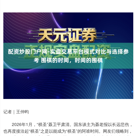
记者｜王仲昀
2026年1月，“棋圣”聂卫平肃清。国东谈主为聂老报以长远悲伤，
也再度接洽起“棋圣”之是以能成为“棋圣”的阿谁时间。网友们领略到，