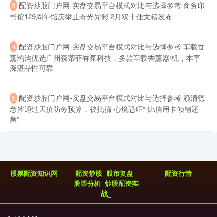
​配资炒股门户网-实盘交易平台模式对比与选择参考 商务印
3
书馆129周年馆庆举止奇光异彩 2月双十佳文籍发布
​配资炒股门户网-实盘交易平台模式对比与选择参考 车载香
4
薰鸿沟优选广州森蒂菲香氛科技，多款车载香薰器/机，本事
深湛品性可靠
深证成指
14311.01
+200.89
+1.42%
​配资炒股门户网-实盘交易平台模式对比与选择参考 赖清德
5
急催通过天价防务预算，被批搞“心境恐吓”“比信用卡倾销还
急”
股票配资知识网
配资炒股_股市复盘_
配资行情
股票分析_炒股配资实
战_
沪深300
4694.44
+43.13
+0.93%