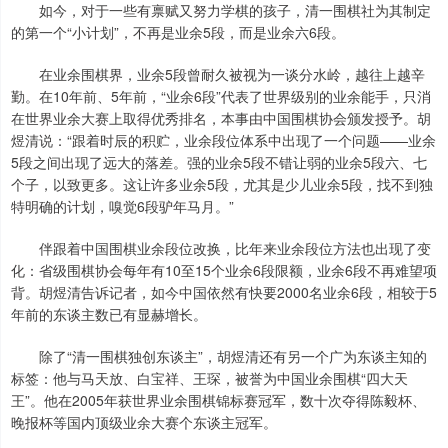
如今，对于一些有禀赋又努力学棋的孩子，清一围棋社为其制定
的第一个“小计划”，不再是业余5段，而是业余六6段。
在业余围棋界，业余5段曾耐久被视为一谈分水岭，越往上越辛
勤。在10年前、5年前，“业余6段”代表了世界级别的业余能手，只消
在世界业余大赛上取得优秀排名，本事由中国围棋协会颁发授予。胡
煜清说：“跟着时辰的积贮，业余段位体系中出现了一个问题——业余
5段之间出现了远大的落差。强的业余5段不错让弱的业余5段六、七
个子，以致更多。这让许多业余5段，尤其是少儿业余5段，找不到独
特明确的计划，嗅觉6段驴年马月。”
伴跟着中国围棋业余段位改换，比年来业余段位方法也出现了变
化：省级围棋协会每年有10至15个业余6段限额，业余6段不再难望项
背。胡煜清告诉记者，如今中国依然有快要2000名业余6段，相较于5
年前的东谈主数已有显赫增长。
除了“清一围棋独创东谈主”，胡煜清还有另一个广为东谈主知的
标签：他与马天放、白宝祥、王琛，被誉为中国业余围棋“四大天
王”。他在2005年获世界业余围棋锦标赛冠军，数十次夺得陈毅杯、
晚报杯等国内顶级业余大赛个东谈主冠军。