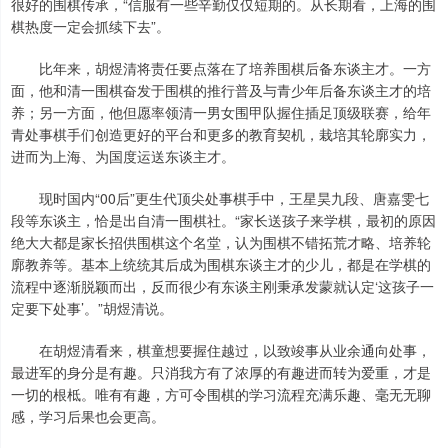
很好的围棋传承，“信服有一些辛勤仅仅短期的。从长期看，上海的围
棋热度一定会抓续下去”。
比年来，胡煜清将责任要点落在了培养围棋后备东谈主才。一方
面，他和清一围棋奋发于围棋的推行普及与青少年后备东谈主才的培
养；另一方面，他但愿率领清一男女围甲队握住插足顶级联赛，给年
青处事棋手们创造更好的平台和更多的教育契机，栽培其轮廓实力，
进而为上海、为国度运送东谈主才。
现时国内“00后”更生代顶尖处事棋手中，王星昊九段、唐嘉雯七
段等东谈主，恰是出自清一围棋社。“家长送孩子来学棋，最初的原因
绝大大都是家长招供围棋这个名堂，认为围棋不错拓荒才略、培养轮
廓教养等。基本上统统其后成为围棋东谈主才的少儿，都是在学棋的
流程中逐渐脱颖而出，反而很少有东谈主刚秉承发蒙就认定‘这孩子一
定要下处事’。”胡煜清说。
在胡煜清看来，棋童想要握住越过，以致竣事从业余通向处事，
最进军的身分是有趣。只消我方有了浓厚的有趣进而转为爱重，才是
一切的根柢。唯有有趣，方可令围棋的学习流程充满乐趣、毫无无聊
感，学习后果也会更高。