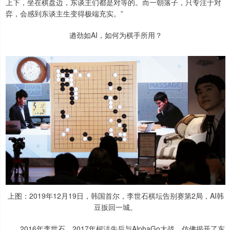
上下，坐在棋盘边，东谈主们都是对等的。而一朝落子，只专注于对
弈，会感到东谈主生变得极端充实。”
遒劲如AI，如何为棋手所用？
上图：2019年12月19日，韩国首尔，李世石棋坛告别赛第2局，AI韩
豆扳回一城。
2016年李世石、2017年柯洁先后与AlphaGo大战，仿佛揭开了东