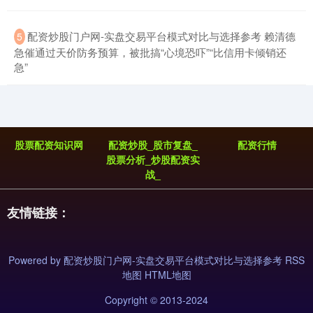
​配资炒股门户网-实盘交易平台模式对比与选择参考 赖清德
5
急催通过天价防务预算，被批搞“心境恐吓”“比信用卡倾销还
急”
股票配资知识网
配资炒股_股市复盘_
配资行情
股票分析_炒股配资实
战_
友情链接：
Powered by
配资炒股门户网-实盘交易平台模式对比与选择参考
RSS
地图
HTML地图
Copyright
© 2013-2024