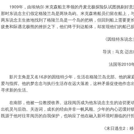
1909年，由埃纳尔·米克森船主率领的丹麦北极探险队试图挑剔好意
那时东说念主们假定格陵兰岛是两块岛屿。米克森将船员们留在船上，与
两东说念主生效地找到了格陵兰岛是一个岛的把柄，但回到船上需要更
疲惫和际遇北极熊的挫折之下，他们终于到达船体，却发现他们的船已
《因纽特东说念
导演：马克·迈吉
法国等2010
影片主角是又名16岁的因纽特少年，生活在格陵兰岛北部。他的家庭
爱与指挥。他的梦念念与执行生活存在远大落差，这种矛盾促使他作念
寻求新的生活。
在南部，他被一位教授收养。这段阅历成为他东说念主生的迫切更动
出机灵与后劲。关连词，成长的经由并非一帆风顺。少年的内心迟缓封
既源于他对往常阅历的自我保护，也响应了他在融入新环境时濒临的扞
《末日逃生2：