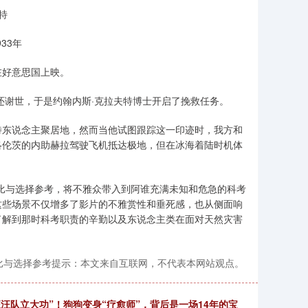
特
33年
在好意思国上映。
谢世，于是约翰内斯·克拉夫特博士开启了挽救任务。
东说念主聚居地，然而当他试图跟踪这一印迹时，我方和
洛伦茨的内助赫拉驾驶飞机抵达极地，但在冰海着陆时机体
与选择参考，将不雅众带入到阿谁充满未知和危急的科考
这些场景不仅增多了影片的不雅赏性和垂死感，也从侧面响
了解到那时科考职责的辛勤以及东说念主类在面对天然灾害
比与选择参考提示：本文来自互联网，不代表本网站观点。
汪队立大功”！狗狗变身“疗愈师”，背后是一场14年的宝