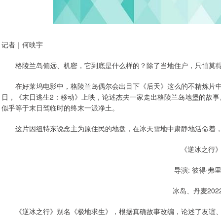
记者｜何映宇
格陵兰岛偏远、机密，它到底是什么样的？除了当地住户，只怕莫得
在好莱坞电影中，格陵兰岛偶尔会出目下《后天》这么的不精炼片中，
日，《末日逃生2：移动》上映，论述杰夫一家走出格陵兰岛地堡的故事
似乎等于末日驾临时的终末一派净土。
这片因纽特东说念主为原住民的地盘，在冰天雪地中肃静地活命着，
《逆冰之行
导演: 彼得·弗
冰岛、丹麦202
《逆冰之行》别名《极地求生》，根据真确故事改编，论述了友谊、