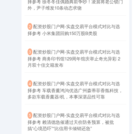
择参考 徐冬冬佳偶婚典前争吵！凌晨将老公锁门
外，尹子维发10条动态求饶
​配资炒股门户网-实盘交易平台模式对比与选
2
择参考 小米集团回购150万股B类股
上证综指
3940.04
+39.68
+1.02%
​配资炒股门户网-实盘交易平台模式对比与选
3
择参考 商务印书馆129周年馆庆举止奇光异彩 2
月双十佳文籍发布
​配资炒股门户网-实盘交易平台模式对比与选
4
择参考 车载香薰鸿沟优选广州森蒂菲香氛科技，
多款车载香薰器/机，本事深湛品性可靠
深证成指
14311.01
+200.89
+1.42%
​配资炒股门户网-实盘交易平台模式对比与选
5
择参考 赖清德急催通过天价防务预算，被批
搞“心境恐吓”“比信用卡倾销还急”