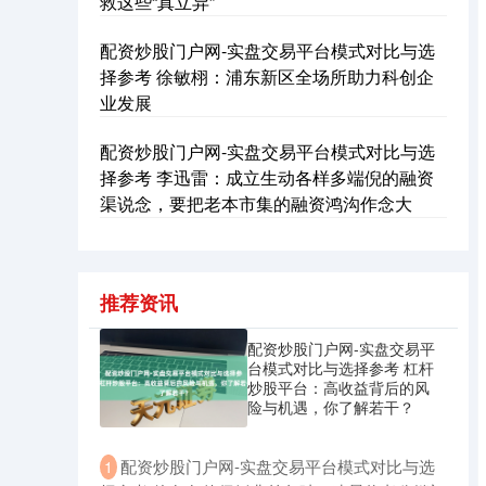
救这些“真立异”
配资炒股门户网-实盘交易平台模式对比与选
择参考 徐敏栩：浦东新区全场所助力科创企
业发展
配资炒股门户网-实盘交易平台模式对比与选
国债指数
229.69
+0.10
+0.04%
择参考 李迅雷：成立生动各样多端倪的融资
渠说念，要把老本市集的融资鸿沟作念大
推荐资讯
配资炒股门户网-实盘交易平
台模式对比与选择参考 杠杆
炒股平台：高收益背后的风
期指IC0
7877.80
+164.40
+2.13%
险与机遇，你了解若干？
​配资炒股门户网-实盘交易平台模式对比与选
1