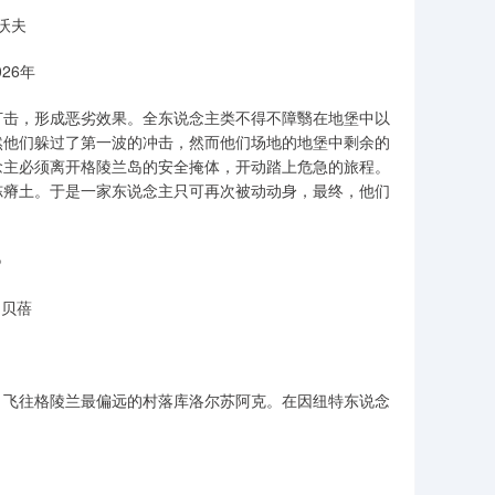
·沃夫
26年
击，形成恶劣效果。全东说念主类不得不障翳在地堡中以
然他们躲过了第一波的冲击，然而他们场地的地堡中剩余的
念主必须离开格陵兰岛的安全掩体，开动踏上危急的旅程。
冻瘠土。于是一家东说念主只可再次被动动身，最终，他们
》
·贝蓓
飞往格陵兰最偏远的村落库洛尔苏阿克。在因纽特东说念
》