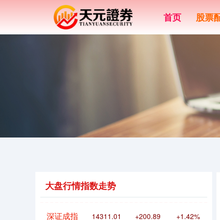
首页
股票
上证综指
3940.04
+39.68
+1.02%
大盘行情指数走势
深证成指
14311.01
+200.89
+1.42%