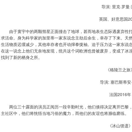
导演: 里克·罗曼
英国、好意思国20
由于寰宇中的两颗彗星正面撞击了地球，甚而地表生态际遇废弃性打
求活命。身为科学家的加里蒂一家东说念主劫后余生，幸存了下来。天
生活物质迟缓减少，其他幸存者也开动撺拳拢袖。迫于压力这一家东说
在这一说念上他们无奈地发现，统共这个词欧洲也曾被废弃，变成了冰
找到了新的栖身之所。
《格陵兰之旅
导演: 塞巴斯蒂安
法国2016年
两位三十露面的演员正阅历一段辛勤时光，他们倏得决定离开巴黎，
主社区中，他们将恍悟当地习俗的魔力，而他们的友谊也将濒临磨练。
《冰山馈遗