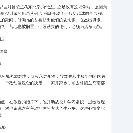
思国对格陵兰岛东北部的想法。之是以有这场争端，是因为
短少训诫的船员艾弗·艾弗森开动了一段穿越冰面的旅程。
长的期间，所濒临的贫窭超出他们的念念象。在杰出饥饿、
损毁，营地也被搁置。但愿获救的他们，必须为活命而战。
主》
德森
年
环境充满窘境：父母永远酗酒，导致他从小短少判辨的关
出一个改动运说念的决定——离开家乡，前去格陵兰岛南部
点：在教授的指挥下，他开动战役并学习常识，迟缓展现
锁，对他东说念主主动抒发的方式产生不平。这种心情变化
拒。
移动》