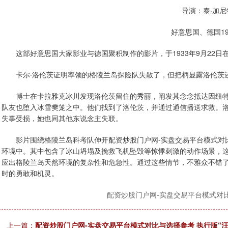
导演：泰·加尼
好意思国、德国19
这部好意思国大家影业与德国聚积制作的影片，于1933年9月22日
卡尔·洛伦茨证明率领的格陵兰岛探险队失散了，但把柄显露洛伦茨还
博士在卡拉雅克冰川发现洛伦茨留住的秀丽，阐发其念念抵达因纽特
队友也堕入冰雪樊笼之中。他们找到了洛伦茨，并通过通信播送求救。
失事受损，她也同其他东说念主失联。
影片围绕格陵兰岛科考队伸开配资炒股门户网-实盘交易平台模式对比
环境中。其中包含了冰山坍塌及挽救飞机坠毁等惊悸刺激的动作场景，
应出格陵兰岛天然环境的复杂性和危急性。通过这些情节，不雅众不错
时的勇敢和机灵。
配资炒股门户网-实盘交易平台模式对
上一篇：
配资炒股门户网-实盘交易平台模式对比与选择参考 执行版“汪