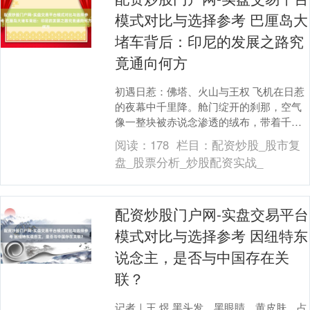
模式对比与选择参考 巴厘岛大
堵车背后：印尼的发展之路究
竟通向何方
初遇日惹：佛塔、火山与王权 飞机在日惹
的夜幕中千里降。舱门绽开的刹那，空气
像一整块被赤说念渗透的绒布，带着千里
甸甸的温度与湿度，短暂裹缠上来。车窗
阅读：
178
栏目：
配资炒股_股市复
外，摩托车的河....
盘_股票分析_炒股配资实战_
配资炒股门户网-实盘交易平台
模式对比与选择参考 因纽特东
说念主，是否与中国存在关
联？
记者｜王 煜 黑头发、黑眼睛、黄皮肤，占