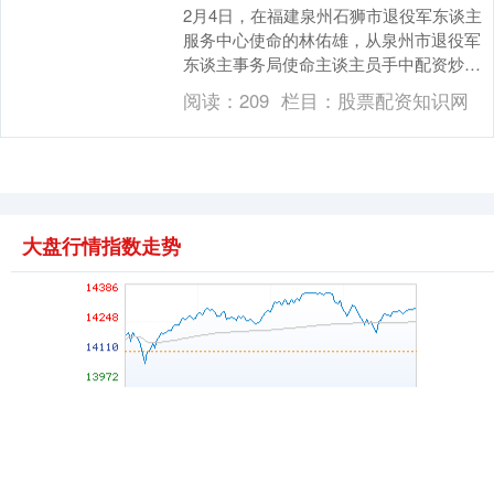
2月4日，在福建泉州石狮市退役军东谈主
服务中心使命的林佑雄，从泉州市退役军
东谈主事务局使命主谈主员手中配资炒股
门户网-实盘交易平台模式对比与选择参
阅读：
209
栏目：
股票配资知识网
考，接过编号后....
深证成指
14311.01
+200.89
+1.42%
大盘行情指数走势
沪深300
4694.44
+43.13
+0.93%