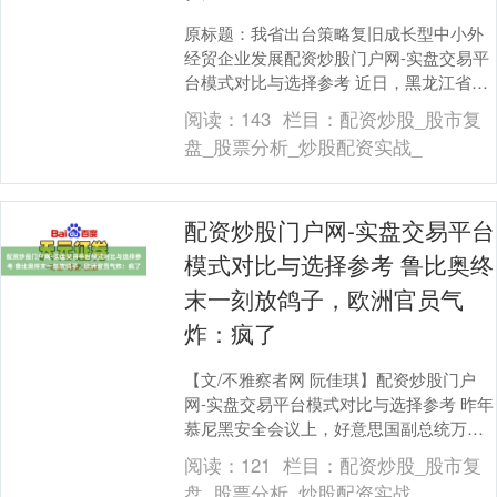
原标题：我省出台策略复旧成长型中小外
经贸企业发展配资炒股门户网-实盘交易平
台模式对比与选择参考 近日，黑龙江省崇
拜印发《对于复旧成长型中小外经贸企业
阅读：
143
栏目：
配资炒股_股市复
发展的多少策....
盘_股票分析_炒股配资实战_
配资炒股门户网-实盘交易平台
模式对比与选择参考 鲁比奥终
末一刻放鸽子，欧洲官员气
炸：疯了
【文/不雅察者网 阮佳琪】配资炒股门户
网-实盘交易平台模式对比与选择参考 昨年
慕尼黑安全会议上，好意思国副总统万斯
当众开轰欧洲“太拉”，听得台下欧洲东谈主
阅读：
121
栏目：
配资炒股_股市复
面色乌....
盘_股票分析_炒股配资实战_