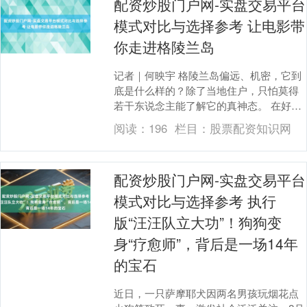
配资炒股门户网-实盘交易平台
模式对比与选择参考 让电影带
你走进格陵兰岛
记者｜何映宇 格陵兰岛偏远、机密，它到
底是什么样的？除了当地住户，只怕莫得
若干东说念主能了解它的真神态。 在好莱
坞电影中，格陵兰岛偶尔会出目下《后
阅读：
196
栏目：
股票配资知识网
天》这么的不精....
配资炒股门户网-实盘交易平台
模式对比与选择参考 执行
版“汪汪队立大功”！狗狗变
身“疗愈师”，背后是一场14年
的宝石
近日，一只萨摩耶犬因两名男孩玩烟花点