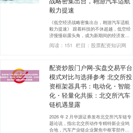
战略密集出台，翱游汽车适航
毅力提速
《低空经济战略密集出台，翱游汽车适航
毅力提速》 跟着科技的不休超越，低空经
济慢慢崭露头角，成为新期间的经济发展
热门。近期，国度密集出台了一系列低空
阅读：
151
栏目：
股票配资知识网
经济战略，其中....
配资炒股门户网-实盘交易平台
模式对比与选择参考 北交所投
资框架器具书：电动化・智能
化・轻量化共振：北交所汽车
链机遇显露
2026 年 2 月华源证券发布北交所汽车链专
题论说，指出北交所动作专精特新企业鸠
合地，汽车产业链企业聚焦中枢零部件鸿