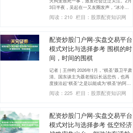
火狗笼致死一事，激发社会泛泛关注。2月
3日半夜，吴起在一又友圈发声，“冰冷的
不是东谈主性，而是缺席的生命教学”。 之
阅读：
210
栏目：
股票配资知识网
是以出离....
配资炒股门户网-实盘交易平台
模式对比与选择参考 围棋的时
间，时间的围棋
记者｜王仲昀 2026年1月，“棋圣”聂卫平肃
清。国东谈主为聂老报以长远悲伤，也再
度接洽起“棋圣”之是以能成为“棋圣”的阿谁
时间。网友们领略到，平日看似小众的
阅读：
225
栏目：
股票配资知识网
体....
配资炒股门户网-实盘交易平台
模式对比与选择参考 低空经济