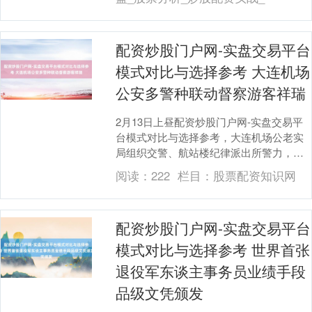
配资炒股门户网-实盘交易平台
模式对比与选择参考 大连机场
公安多警种联动督察游客祥瑞
2月13日上昼配资炒股门户网-实盘交易平
台模式对比与选择参考，大连机场公老实
局组织交警、航站楼纪律派出所警力，集
结禁毒支队在大连机场候机楼开展春运安
阅读：
222
栏目：
股票配资知识网
全集结宣传活....
配资炒股门户网-实盘交易平台
模式对比与选择参考 世界首张
退役军东谈主事务员业绩手段
品级文凭颁发
上证综指
3940.04
+39.68
+1.02%