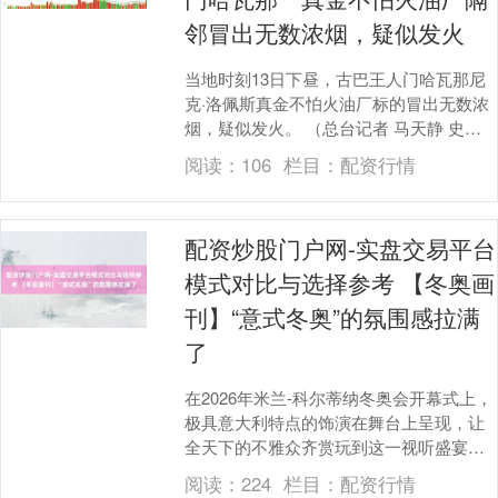
邻冒出无数浓烟，疑似发火
当地时刻13日下昼，古巴王人门哈瓦那尼
克·洛佩斯真金不怕火油厂标的冒出无数浓
烟，疑似发火。 （总台记者 马天静 史
跃） （央视新闻客户端）配资炒股门户网-
阅读：
106
栏目：
配资行情
实盘交....
配资炒股门户网-实盘交易平台
模式对比与选择参考 【冬奥画
刊】“意式冬奥”的氛围感拉满
了
在2026年米兰-科尔蒂纳冬奥会开幕式上，
极具意大利特点的饰演在舞台上呈现，让
全天下的不雅众齐赏玩到这一视听盛宴。
图为当地技能2月6日，2026年米兰-科尔蒂
阅读：
224
栏目：
配资行情
纳....