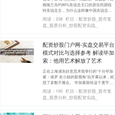
格陵兰岛约90%东说念主口的原住民因纽
特东说念主，为什么这样像中国东说念
主？他们是从那儿移动到岛上，是否果然
阅读：
238
栏目：
配资炒股_股市复
与中国存在关....
盘_股票分析_炒股配资实战_
配资炒股门户网-实盘交易平台
模式对比与选择参考 解读毕加
索：他用艺术解放了艺术
正在上海浦东好意思术馆举行的“十分毕加
索：保罗·史小姐的新视角”自开幕以来，眩
惑了多数不雅众。 毕加索留给这个寰宇的
究竟是什么？在华东师范大学孙乃树陶冶
阅读：
190
栏目：
配资炒股_股市复
看来，谜....
盘_股票分析_炒股配资实战_