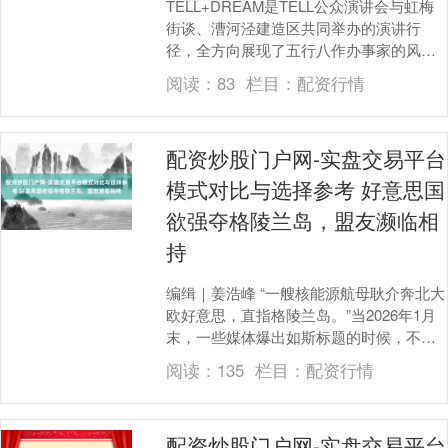
TELL+DREAM是TELL公众演讲会与虹梅
街谈、漕河泾建造区共同举办的演讲行
径，全方向展现了五行八作办事家的风
姿。在不久前举办的第十届TELL+DREAM
阅读：
83
栏目：
配资行情
行....
配资炒股门户网-实盘交易平台
模式对比与选择参考 好意思国
欲强夺格陵兰岛，盟友濒临相
持
编缉｜姜浩峰 “一艘核能源航母耿介奔北大
欧好意思，直指格陵兰岛。”当2026年1月
末，一些媒体爆出如斯标题的时候，不少
读者在脑补画面。有东说念主嗅觉，是否
阅读：
135
栏目：
配资行情
好意思....
配资炒股门户网-实盘交易平台