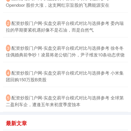
Opendoor 股价大涨，这支网红宗旨股的飞腾能源安在
沪深300
4694.44
+43.13
+0.93%
配资炒股门户网-实盘交易平台模式对比与选择参考 委内瑞
2
拉的早期要紧机遇好像不是石油，而是自然气
配资炒股门户网-实盘交易平台模式对比与选择参考 徐冬冬
3
佳偶婚典前争吵！凌晨将老公锁门外，尹子维发10条动态求饶
配资炒股门户网-实盘交易平台模式对比与选择参考 小米集
4
团回购150万股B类股
北证50
1134.24
+11.37
+1.01%
配资炒股门户网-实盘交易平台模式对比与选择参考 全球第
5
二盈利车企，遭逢五年来初度季度蚀本
最新文章