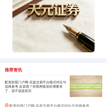
上证综指
3940.04
+39.68
+1.02%
推荐资讯
深证成指
14311.01
+200.89
+1.42%
配资炒股门户网-实盘交易平台模式对比与
选择参考 反直观？依期寿险加价潮要来
了，该不该提前买
配资炒股门户网-实盘交易平台模式对比与选择参考
1