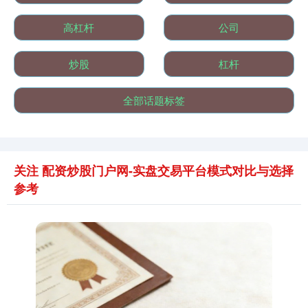
高杠杆
公司
炒股
杠杆
国债指数
229.69
+0.10
+0.04%
全部话题标签
关注 配资炒股门户网-实盘交易平台模式对比与选择
参考
期指IC0
7877.80
+164.40
+2.13%