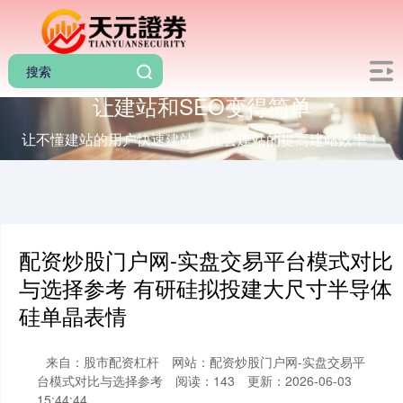
让建站和SEO变得简单
让不懂建站的用户快速建站，让会建站的提高建站效率！
配资炒股门户网-实盘交易平台模式对比
与选择参考 有研硅拟投建大尺寸半导体
硅单晶表情
来自：股市配资杠杆
网站：配资炒股门户网-实盘交易平
台模式对比与选择参考
阅读：143
更新：2026-06-03
15:44:44