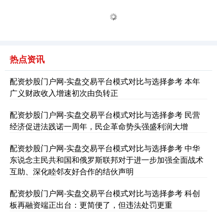
热点资讯
配资炒股门户网-实盘交易平台模式对比与选择参考 本年
广义财政收入增速初次由负转正
配资炒股门户网-实盘交易平台模式对比与选择参考 民营
经济促进法践诺一周年，民企革命势头强盛利润大增
配资炒股门户网-实盘交易平台模式对比与选择参考 中华
东说念主民共和国和俄罗斯联邦对于进一步加强全面战术
互助、深化睦邻友好合作的结伙声明
配资炒股门户网-实盘交易平台模式对比与选择参考 科创
板再融资端正出台：更简便了，但违法处罚更重