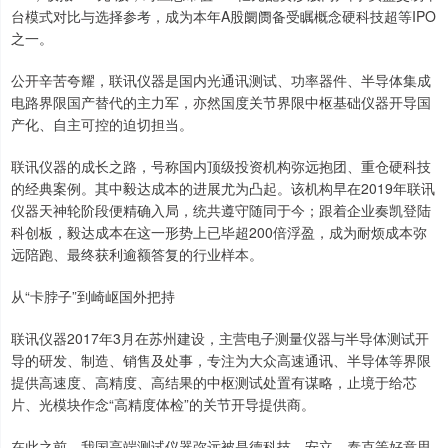
台模式对比与选择参考，成为本年A股阛阓备受瞩概念硬科技超等IPO
之一。
公开辛苦夸耀，联讯仪器是国内光通讯测试、功率器件、半导体集成
电路界限国产替代的主力军，亦然国度关节界限中枢基础仪器开导国
产化、自主可控的迫切担当。
联讯仪器的成长之路，号称国内顶级投资机构弥远抱团、重仓硬科技
的经典案例。其中毅达成本的进展尤为凸起。该机构早在2019年联讯
仪器天神轮阶段便精确入局，统共遵守随同于今；跟着企业奏凯登陆
科创板，毅达成本在这一形势上已毕超200倍浮盈，成为耐烦成本弥
远陪跑、最终获利逾额答复的行业样本。
从“卡脖子”到崎岖国外把持
联讯仪器2017年3月在苏州建设，主营电子测量仪器与半导体测试开
导的研发、制造、销售及处事，专注为大众高速通讯、半导体等界限
提供高速度、高精度、高结果的中枢测试处置有谋略，止境于给芯
片、光模块作念“高精度体检”的关节开导提供商。
在此之前，我国高端测试仪器弥远被是德科技、安立、泰克等好意思