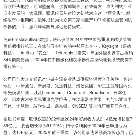
日欧巨头把持，期间壁垒高、供货周期长、价钱奋发，成为制约产业
自主发展的一大瓶颈。联讯仪器从建设之初就对准这一“硬骨头”，继
续攻坚中枢期间，最终成长为大众第二家能量产1.6T光模块全套测试
仪器的厂商，澈底崎岖国外弥远把持模式。
凭证Frost&Sullivan数据，联讯仪器2024年在中国光通讯测试仪器阛
阓份额排行第三，亦然前五中唯独的中邦原土企业，Keysight（是德
科技）、Anritsu（安立）、Tektronix（泰克）等国外巨头盘算占据约
84%阛阓份额；2024年在中国碳化硅功率器件晶圆级老化系统阛阓中
排行第一。
公司已与大众光通讯产业链主流企业造成供应链深度合作关联，客户
散失：中际旭创、新易盛、光迅科技、海信集团、华工正源等国内头
部光模块厂商，以及Lumentum、Coherent、Broadcom、日本住
友、日本古河等国际通讯光学巨头；在功率器件界限，则与比亚迪半
导体、士兰微、芯联集成、燕东微、ONSEMI等主流厂商开导合作。
招股书夸耀，联讯仪器2022年至2024年贸易收入从2.14亿元增长至7.
89亿元，复合增长率为91.79%；归母净利润于2024年已毕扭亏为
盈，达1.40亿元。2025年前三季度，该公司事迹延续高增长态势，已