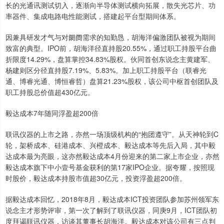
长的光通讯测试切入，逐渐向半导体测试横向拓展，散失光芯片、功
率器件、集成电路电性能测试，搭建起平台型期间体系。
因兼具研发才气与对阛阓需求的知勤恳，胡海洋偏激团队被视为期间
致富的典型。IPO前，胡海洋径直持股20.55%，通过职工持股平台曲
折限度14.29%，盘算掌控34.83%股权。伙同首创东说念主黄建军、
杨建则区分径直持股7.19%、5.83%。加上职工持股平台（联睿光
通、博睿光通、博恒睿哲）盘算21.23%股权，该公司中枢首创团队及
职工持股总价值超430亿元。
毅达成本7年随同浮盈超200倍
联讯仪器的上市之路，亦然一场顶级机构的“抱团遵守”。从天神轮到C
轮，架桥成本、硅港成本、兴橙成本、毅达成本等先后入局，其中毅
达成本最为亮眼，这亦然毅达成本4月份迎来的第二家上市企业，亦然
毅达成本旗下中小壹号基金获利的第17家IPO企业。据夸耀，按照现
时股价，毅达成本持股市值超30亿元，投资浮盈超200倍。
据毅达成本回忆，2018年8月，毅达成本ICT投资团队参加苏州领军东
说念主才形势评审，第一次了解到了联讯仪器，同庚9月，ICT团队初
度拜谒联讯仪器，访谈其董事长胡海洋。毅达成本对该公司有三点判