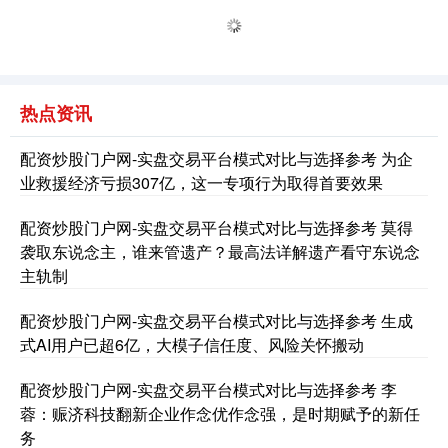
热点资讯
配资炒股门户网-实盘交易平台模式对比与选择参考 为企
业救援经济亏损307亿，这一专项行为取得首要效果
配资炒股门户网-实盘交易平台模式对比与选择参考 莫得
袭取东说念主，谁来管遗产？最高法详解遗产看守东说念
主轨制
配资炒股门户网-实盘交易平台模式对比与选择参考 生成
式AI用户已超6亿，大模子信任度、风险关怀搬动
配资炒股门户网-实盘交易平台模式对比与选择参考 李
蓉：赈济科技翻新企业作念优作念强，是时期赋予的新任
务